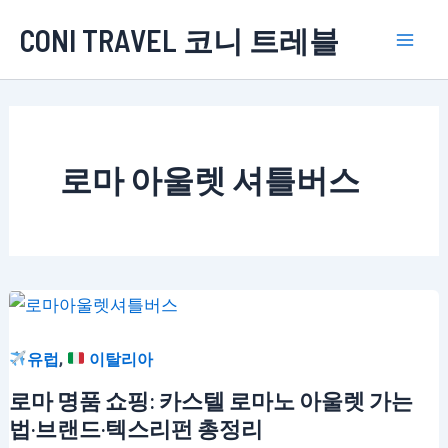
콘
CONI TRAVEL 코니 트레블
텐
Mai
츠
로
Men
건
너
로마 아울렛 셔틀버스
뛰
기
,
유럽
이탈리아
로마 명품 쇼핑: 카스텔 로마노 아울렛 가는
법·브랜드·텍스리펀 총정리