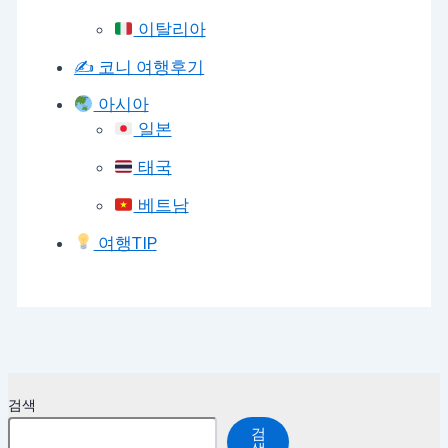
이탈리아
✍️ 코니 여행후기
아시아
일본
태국
베트남
여행TIP
검색
검