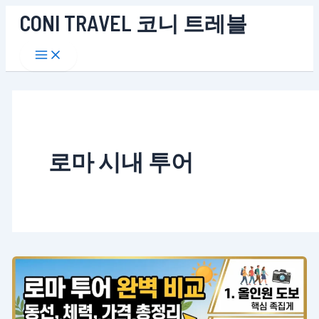
콘
CONI TRAVEL 코니 트레블
텐
Main
츠
Menu
로
건
너
뛰
기
로마 시내 투어