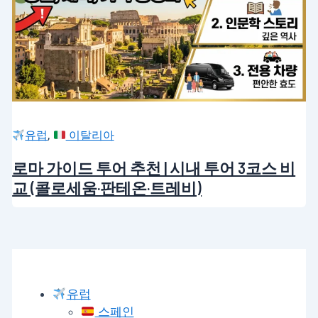
,
유럽
이탈리아
로마 가이드 투어 추천 | 시내 투어 3코스 비
교 (콜로세움·판테온·트레비)
유럽
스페인