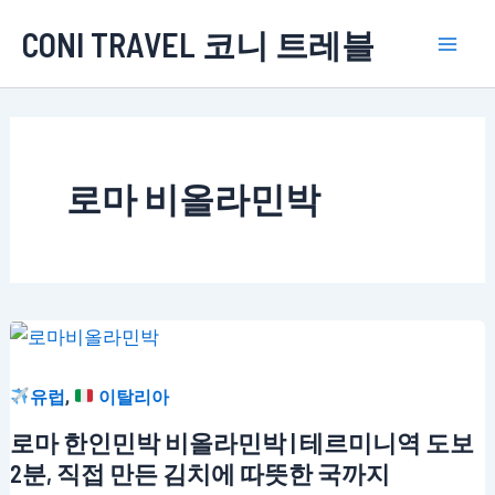
콘
CONI TRAVEL 코니 트레블
텐
Mai
츠
로
Men
건
너
로마 비올라민박
뛰
기
,
유럽
이탈리아
로마 한인민박 비올라민박 | 테르미니역 도보
2분, 직접 만든 김치에 따뜻한 국까지