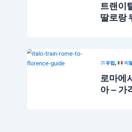
트랜이탈
딸로랑 
,
유럽
이
로마에서
아 — 