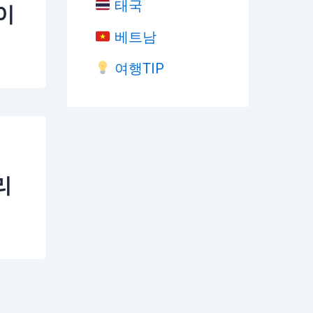
태국
이
베트남
여행TIP
리