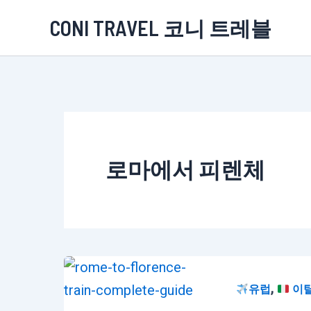
콘
CONI TRAVEL 코니 트레블
텐
츠
로
건
너
뛰
로마에서 피렌체
기
,
유럽
이