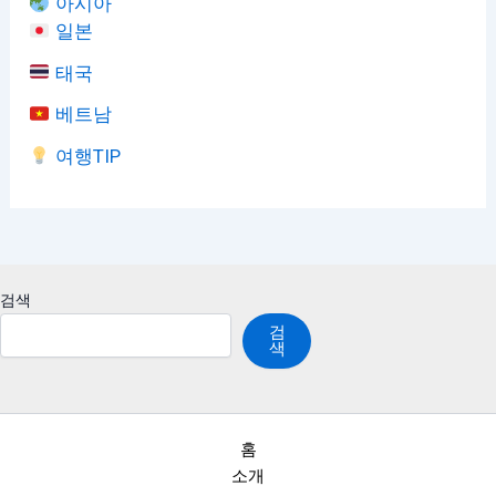
아시아
일본
태국
베트남
여행TIP
검색
검
색
홈
소개