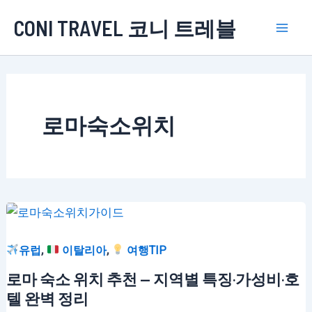
콘
CONI TRAVEL 코니 트레블
텐
Mai
츠
로
Men
건
너
로마숙소위치
뛰
기
,
,
유럽
이탈리아
여행TIP
로마 숙소 위치 추천 — 지역별 특징·가성비·호
텔 완벽 정리