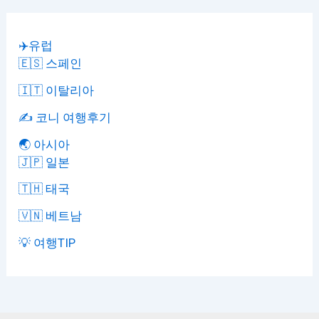
✈️유럽
🇪🇸 스페인
🇮🇹 이탈리아
✍️ 코니 여행후기
🌏 아시아
🇯🇵 일본
🇹🇭 태국
🇻🇳 베트남
💡 여행TIP