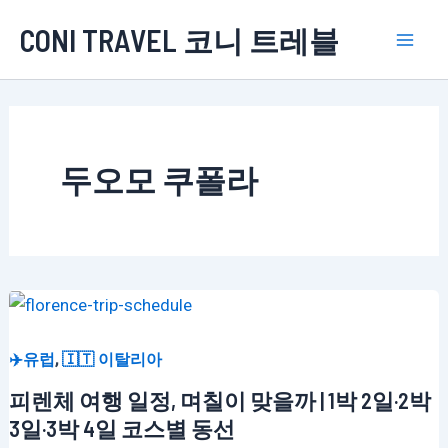
콘
CONI TRAVEL 코니 트레블
텐
Mai
츠
로
Men
건
너
두오모 쿠폴라
뛰
기
,
✈️유럽
🇮🇹 이탈리아
피렌체 여행 일정, 며칠이 맞을까 | 1박 2일·2박
3일·3박 4일 코스별 동선