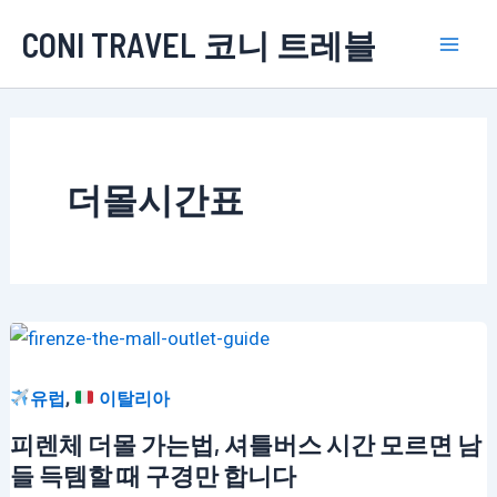
콘
CONI TRAVEL 코니 트레블
텐
Mai
츠
로
Men
건
너
더몰시간표
뛰
기
,
유럽
이탈리아
피렌체 더몰 가는법, 셔틀버스 시간 모르면 남
들 득템할 때 구경만 합니다