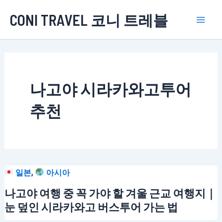
콘
CONI TRAVEL 코니 트레블
텐
Mai
츠
로
Men
건
너
나고야 시라카와고투어
뛰
기
추천
,
일본
아시아
나고야 여행 중 꼭 가야 할 겨울 근교 여행지｜
눈 덮인 시라카와고 버스투어 가는 법