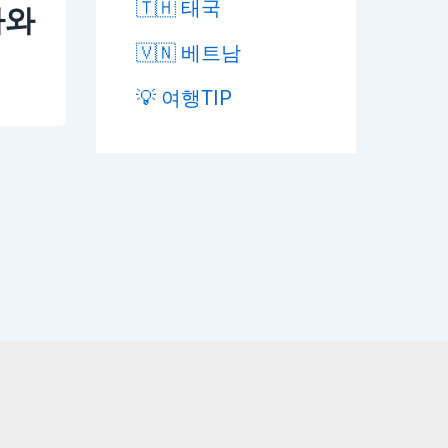
🇹🇭 태국
카와
🇻🇳 베트남
💡 여행TIP