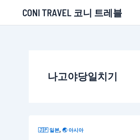
콘
CONI TRAVEL 코니 트레블
텐
츠
로
건
너
뛰
나고야당일치기
기
,
🇯🇵 일본
🌏 아시아