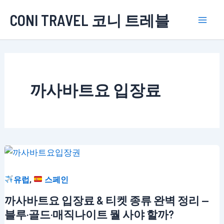
콘
CONI TRAVEL 코니 트레블
텐
Mai
츠
로
Men
건
너
까사바트요 입장료
뛰
기
,
유럽
스페인
까사바트요 입장료 & 티켓 종류 완벽 정리 —
블루·골드·매직나이트 뭘 사야 할까?