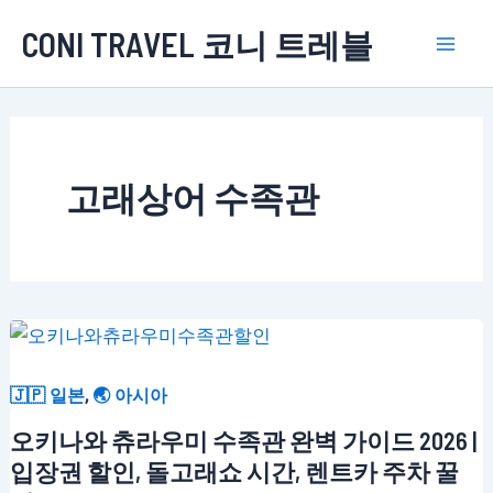
콘
CONI TRAVEL 코니 트레블
텐
Mai
츠
로
Men
건
너
고래상어 수족관
뛰
기
,
🇯🇵 일본
🌏 아시아
오키나와 츄라우미 수족관 완벽 가이드 2026 |
입장권 할인, 돌고래쇼 시간, 렌트카 주차 꿀