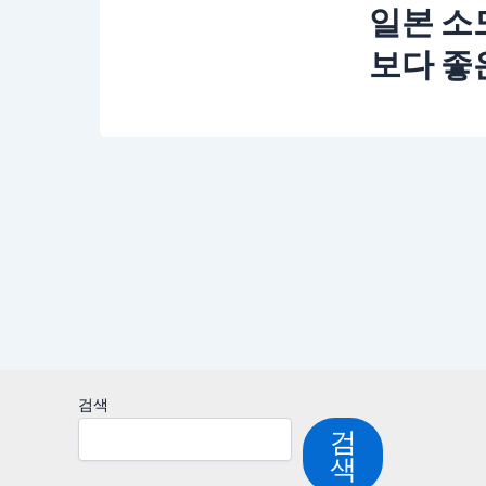
일본 소도
보다 좋
검색
검
색