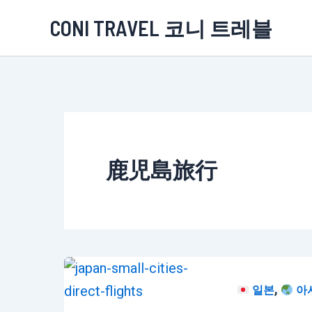
콘
CONI TRAVEL 코니 트레블
텐
츠
로
건
너
뛰
鹿児島旅行
기
,
일본
아