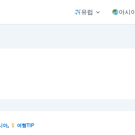
유럽
아시
,
시아
여행TIP