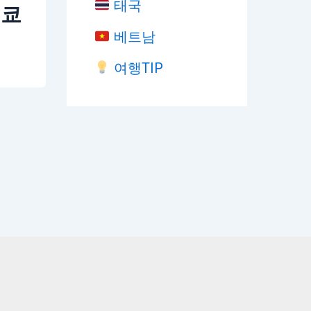
태국
도쿄
베트남
여행TIP