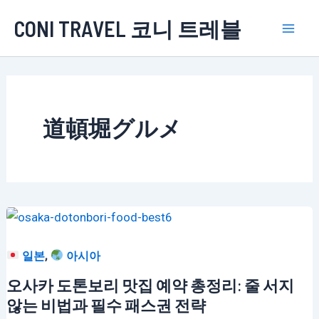
콘
CONI TRAVEL 코니 트레블
텐
Mai
츠
로
Men
건
너
道頓堀グルメ
뛰
기
,
일본
아시아
오사카 도톤보리 맛집 예약 총정리: 줄 서지
않는 비법과 필수 패스권 전략