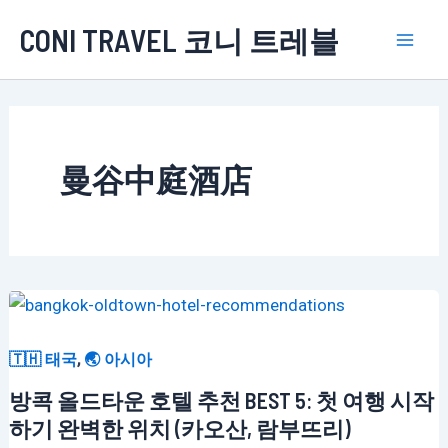
콘
CONI TRAVEL 코니 트레블
텐
Mai
츠
로
Men
건
너
曼谷中庭酒店
뛰
기
,
🇹🇭 태국
🌏 아시아
방콕 올드타운 호텔 추천 BEST 5: 첫 여행 시작
하기 완벽한 위치 (카오산, 람부뜨리)