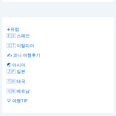
✈️유럽
🇪🇸 스페인
🇮🇹 이탈리아
✍️ 코니 여행후기
🌏 아시아
🇯🇵 일본
🇹🇭 태국
🇻🇳 베트남
💡 여행TIP