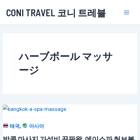
콘
CONI TRAVEL 코니 트레블
텐
Mai
츠
로
Men
건
너
ハーブボール マッサ
뛰
기
ージ
,
태국
아시아
방콕 마사지 가성비 끝판왕, 에이스파 허브볼