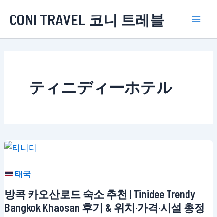
콘
CONI TRAVEL 코니 트레블
텐
Mai
츠
로
Men
건
너
ティニディーホテル
뛰
기
태국
방콕 카오산로드 숙소 추천 | Tinidee Trendy
Bangkok Khaosan 후기 & 위치·가격·시설 총정