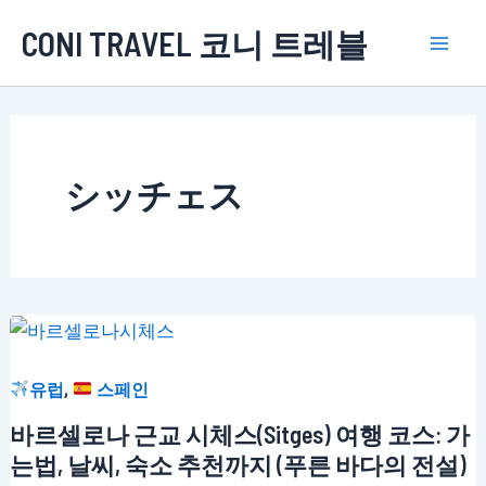
콘
CONI TRAVEL 코니 트레블
텐
Mai
츠
로
Men
건
너
シッチェス
뛰
기
,
유럽
스페인
바르셀로나 근교 시체스(Sitges) 여행 코스: 가
는법, 날씨, 숙소 추천까지 (푸른 바다의 전설)