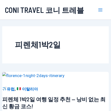
콘
CONI TRAVEL 코니 트레블
텐
Mai
츠
로
Men
건
너
피렌체1박2일
뛰
기
,
유럽
이탈리아
피렌체 1박2일 여행 일정 추천 — 낭비 없는 최
신 황금 코스!