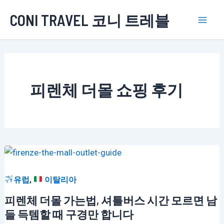
콘
CONI TRAVEL 코니 트레블
텐
Mai
츠
로
Men
건
너
피렌체 더몰 쇼핑 후기
뛰
기
,
유럽
이탈리아
피렌체 더몰 가는법, 셔틀버스 시간 모르면 남
들 득템할 때 구경만 합니다