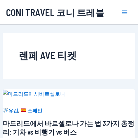
콘
CONI TRAVEL 코니 트레블
텐
Mai
츠
로
Men
건
너
렌페 AVE 티켓
뛰
기
,
유럽
스페인
마드리드에서 바르셀로나 가는 법 3가지 총정
리: 기차 vs 비행기 vs 버스